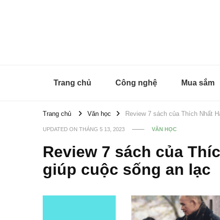
Timheald
Trang chủ
Công nghệ
Mua sắm
Trang chủ
Văn học
Review 7 sách của Thích Nhất H
UPDATED ON
THÁNG 5 13, 2023
VĂN HỌC
Review 7 sách của Thí
giúp cuộc sống an lạc