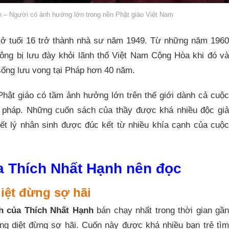
 – Người có ảnh hướng lớn trong nền Phật giáo Việt Nam
g ở tuổi 16 trở thành nhà sư năm 1949. Từ những năm 1960
h ông bị lưu đày khỏi lãnh thổ Việt Nam Cộng Hòa khi đó và
 sống lưu vong tại Pháp hơn 40 năm.
Phật giáo có tầm ảnh hưởng lớn trên thế giới dành cả cuộc
t pháp. Những cuốn sách của thầy được khá nhiều độc giả
iết lý nhân sinh được đúc kết từ nhiều khía cạnh của cuộc
ủa Thích Nhất Hạnh nên đọc
iệt đừng sợ hãi
h của Thích Nhất Hạnh
bán chạy nhất trong thời gian gầ
ng diệt đừng sợ hãi. Cuốn này được khá nhiều bạn trẻ tìm