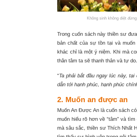
Không sinh không diệt đừng
Trong cuốn sách này thiền sư đưa 
bản chất của sự tồn tại và muốn g
khác chỉ là một ý niệm. Khi mà c
thân tâm ta sẽ thanh thản và tự d
“
Ta phải bắt đầu ngay lúc này, tạ
dẫn tới hạnh phúc, hạnh phúc chín
2. Muốn an được an
Muốn An Được An là cuốn sách có 
muốn hiểu rõ hơn về “tâm” và tìm 
mà sâu sắc, thiền sư Thích Nhất 
tìm thấy sự bình yên trong nội tâ