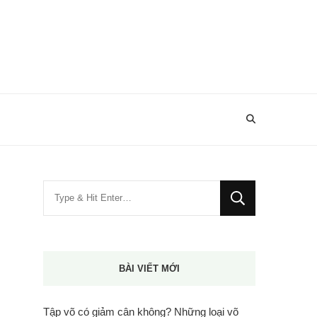
Bạn
muốn
tìm
kiếm?
BÀI VIẾT MỚI
Tập võ có giảm cân không? Những loại võ