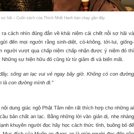
 sợ hãi – Cuốn sách của Thích Nhất Hạnh bán chạy gần đây
ra cách nhìn đúng đắn về khái niệm cái chết nỗi sợ hãi và
ửi đến mọi người rằng sinh-diệt, có-không, tới-lui, giống-
on người vượt qua chấp niệm chấp nhận được ý niệm đó thì
o. Những sự hiện hữu đó cũng từ từ giảm đi và biến mất.
i đây, sống an lạc vui vẻ ngay bây giờ. Không có con đường
h là con đường mình đi.
”
nội dung giác ngộ Phật Tâm nên rất thích hợp cho những ai
cầu bản chất an lạc. Bằng những lời văn giản dị, nhẹ nhàng
Hạnh khuyên người đọc hãy học cách thức tỉnh, buông bỏ để
m. Mục đích của Muốn an được an là giúp người đọc đến gần