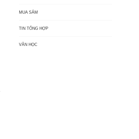
p
MUA SẮM
TIN TỔNG HỢP
t
VĂN HỌC