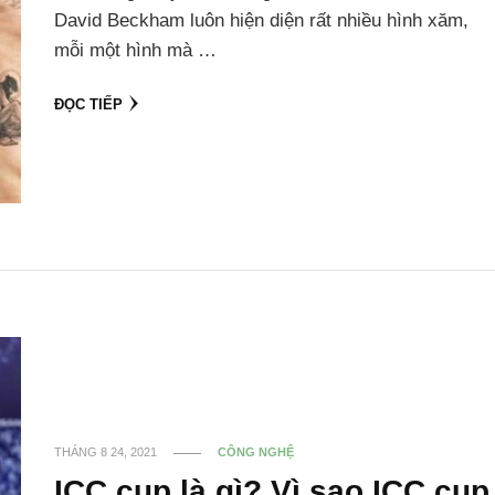
David Beckham luôn hiện diện rất nhiều hình xăm,
mỗi một hình mà …
ĐỌC TIẾP
THÁNG 8 24, 2021
CÔNG NGHỆ
ICC cup là gì? Vì sao ICC cup