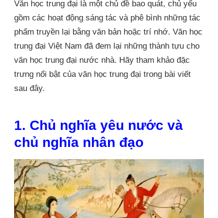
Văn học trung đại là một chủ đề bao quát, chủ yếu
TRƯNG
NỔI
gồm các hoạt động sáng tác và phê bình những tác
BẬT
phẩm truyền lại bằng văn bản hoặc trí nhớ. Văn học
CỦA
VĂN
trung đại Việt Nam đã đem lại những thành tựu cho
HỌC
văn học trung đại nước nhà. Hãy tham khảo đặc
TRUNG
ĐẠI
trưng nổi bật của văn học trung đại trong bài viết
VIỆT
sau đây.
NAM
1. Chủ nghĩa yêu nước và
chủ nghĩa nhân đạo