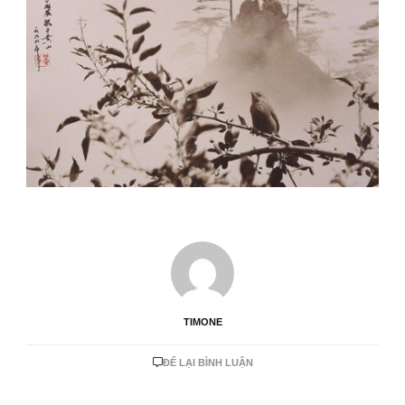
TIMONE
TẠI
ĐỂ LẠI BÌNH LUẬN
CÁC
ĐẶC