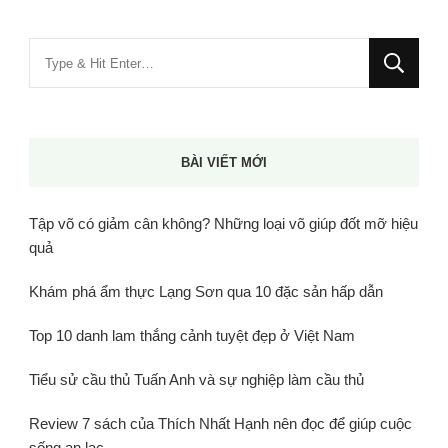
Bạn
muốn
tìm
kiếm?
BÀI VIẾT MỚI
Tập võ có giảm cân không? Những loại võ giúp đốt mỡ hiệu
quả
Khám phá ẩm thực Lạng Sơn qua 10 đặc sản hấp dẫn
Top 10 danh lam thắng cảnh tuyệt đẹp ở Việt Nam
Tiểu sử cầu thủ Tuấn Anh và sự nghiệp làm cầu thủ
Review 7 sách của Thích Nhất Hạnh nên đọc để giúp cuộc
sống an lạc