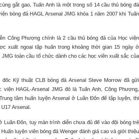
cùng gắt gao, Tuấn Anh là một trong số 14 cầu thủ bóng đá
 viện bóng đá HAGL Arsenal JMG khóa 1 năm 2007 khi Tuấn
ễn Công Phượng chính là 2 cầu thủ bóng đá của Học viện
c xuất ngoại tập huấn trong khoảng thời gian 15 ngày ở
c JMG toàn cầu tổ chức dành cho các học viên xuất sắc của
m đốc Kỹ thuật CLB bóng đá Arsenal Steve Morrow đã gửi
Học viện HAGL-Arsenal JMG đó là Tuấn Anh, Công Phượng,
rung tâm huấn luyện Arsenal ở Luân Đôn để tập luyện, thi
 U17 Arsenal.
ở Luân Đôn, tuy màn trình diễn chưa đủ để vào đội bóng trẻ
Huấn luyện viên bóng đá Wenger đánh giá cao và giới thiệu