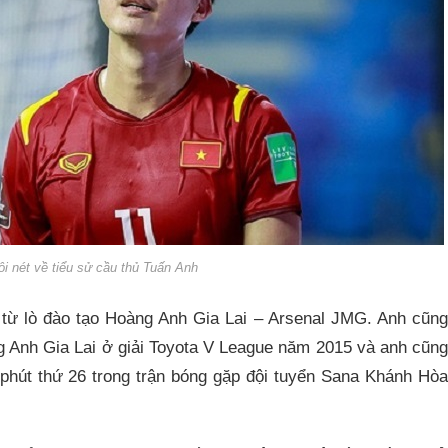
ôi nét về tiểu sử cầu thủ Tuấn Anh
từ lò đào tạo Hoàng Anh Gia Lai – Arsenal JMG. Anh cũng
g Anh Gia Lai ở giải Toyota V League năm 2015 và anh cũng
 phút thứ 26 trong trận bóng gặp đội tuyển Sana Khánh Hòa