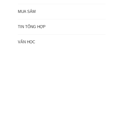
MUA SẮM
TIN TỔNG HỢP
VĂN HỌC
h