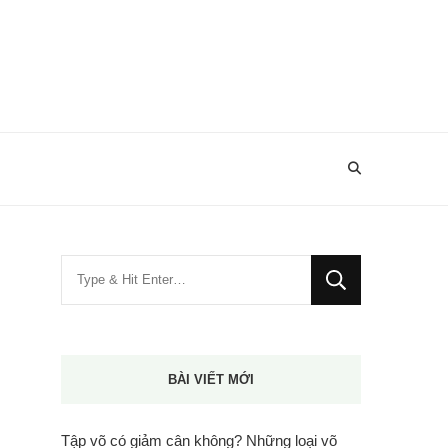
Bạn
muốn
tìm
kiếm?
BÀI VIẾT MỚI
Tập võ có giảm cân không? Những loại võ