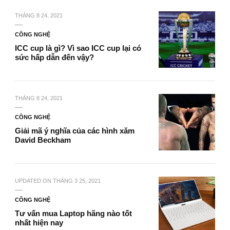
THÁNG 8 24, 2021
CÔNG NGHỆ
ICC cup là gì? Vì sao ICC cup lại có
sức hấp dẫn đến vậy?
THÁNG 8 24, 2021
CÔNG NGHỆ
Giải mã ý nghĩa của các hình xăm
David Beckham
UPDATED ON
THÁNG 3 25, 2021
CÔNG NGHỆ
Tư vấn mua Laptop hãng nào tốt
nhất hiện nay