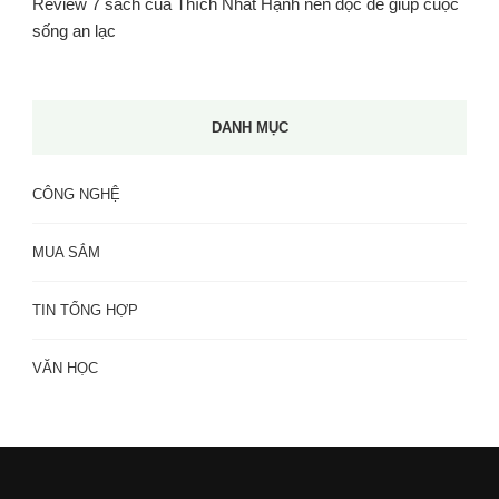
Review 7 sách của Thích Nhất Hạnh nên đọc để giúp cuộc
sống an lạc
DANH MỤC
CÔNG NGHỆ
MUA SẮM
TIN TỔNG HỢP
VĂN HỌC