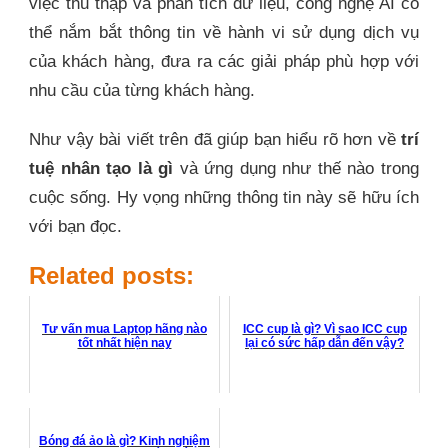
việc thu thập và phân tích dữ liệu, công nghệ AI có
thể nắm bắt thông tin về hành vi sử dụng dịch vụ
của khách hàng, đưa ra các giải pháp phù hợp với
nhu cầu của từng khách hàng.
Như vậy bài viết trên đã giúp bạn hiểu rõ hơn về
trí
tuệ nhân tạo là gì
và ứng dụng như thế nào trong
cuộc sống. Hy vọng những thông tin này sẽ hữu ích
với bạn đọc.
Related posts:
Tư vấn mua Laptop hãng nào
ICC cup là gì? Vì sao ICC cup
tốt nhất hiện nay
lại có sức hấp dẫn đến vậy?
Bóng đá ảo là gì? Kinh nghiệm