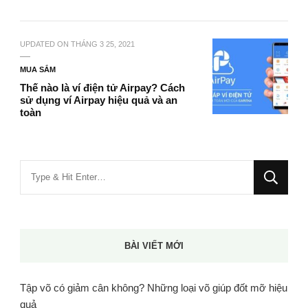
UPDATED ON
THÁNG 3 25, 2021
MUA SẮM
Thế nào là ví điện tử Airpay? Cách
sử dụng ví Airpay hiệu quả và an
toàn
Bạn
muốn
tìm
kiếm?
BÀI VIẾT MỚI
Tập võ có giảm cân không? Những loại võ giúp đốt mỡ hiệu
quả