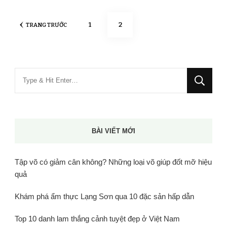
Phân
TRANG
TRANG
1
2
TRANG TRƯỚC
trang
bài
viết
Bạn
muốn
tìm
kiếm?
BÀI VIẾT MỚI
Tập võ có giảm cân không? Những loại võ giúp đốt mỡ hiệu
quả
Khám phá ẩm thực Lạng Sơn qua 10 đặc sản hấp dẫn
Top 10 danh lam thắng cảnh tuyệt đẹp ở Việt Nam